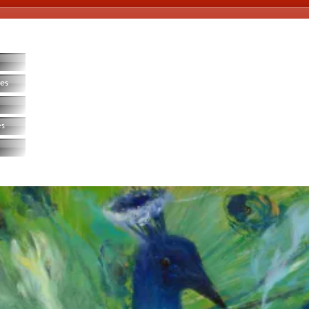
es
es